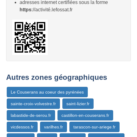
adresses internet certifiées sous la forme
https
://activité.lefossat.fr
Autres zones géographiques
Le Couserans au coeur des pyrénées
sainte-croix-volvestre.fr
saint-lizier.fr
labastide-de-serou.fr
castillon-en-couserans.fr
vicdessos.fr
varilhes.fr
tarascon-sur-ariege.fr