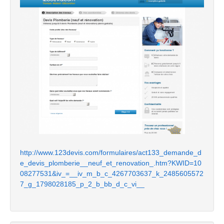
http://www.123devis.com/formulaires/act133_demande_d
e_devis_plomberie__neuf_et_renovation_.htm?KWID=10
08277531&iv_=__iv_m_b_c_4267703637_k_2485605572
7_g_1798028185_p_2_b_bb_d_c_vi__