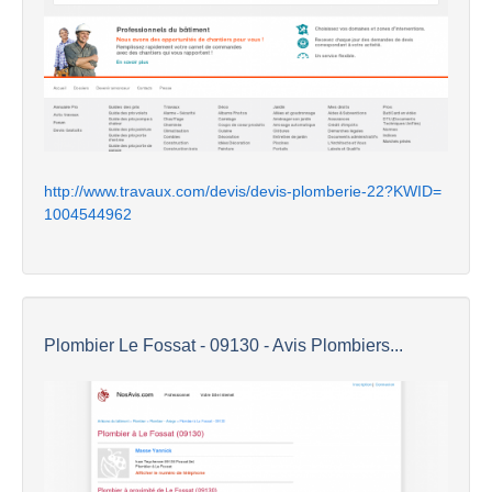
http://www.travaux.com/devis/devis-plomberie-22?KWID=
1004544962
Plombier Le Fossat - 09130 - Avis Plombiers...